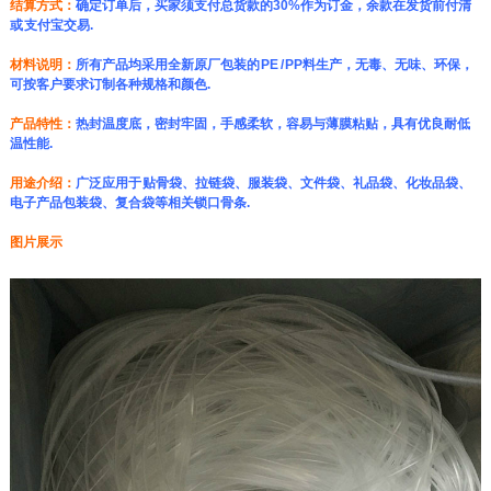
结算方式：
确定订单后，买家须支付总货款的30%作为订金，余款在发货前付清
或 支付宝交易.
材料说明：
所有产品均采用全新原厂包装的 PE / PP料生产，无毒、无味、环保，
可按客户要求订制各种规格和颜色.
产品特性：
热封温度底，密封牢固，手感柔软，容易与薄膜粘贴，具有优良耐低
温性能.
用途介绍：
广泛应用于 贴骨袋、拉链袋、服装袋、文件袋、礼品袋、化妆品袋、
电子产品包装袋、复合袋等相关锁口骨条.
图片展示