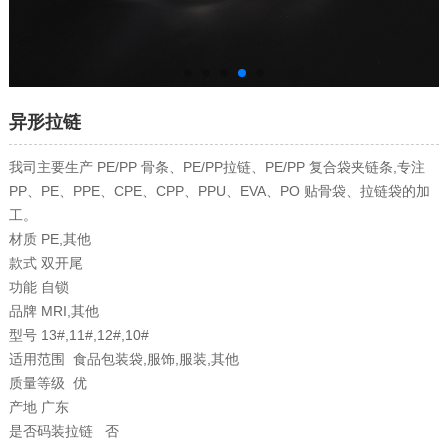
异形拉链
我司主要生产 PE/PP 骨条、PE/PP拉链、PE/PP 复合袋夹链条,专注
PP、PE、PPE、CPE、CPP、PPU、EVA、PO 贴骨袋、拉链袋的加
工。
材质
PE,其他
款式
双开尾
功能
自锁
品牌
MRI,其他
型号
13#,11#,12#,10#
适用范围
食品包装袋,服饰,服装,其他
质量等级
优
产地
广东
是否码装拉链
否